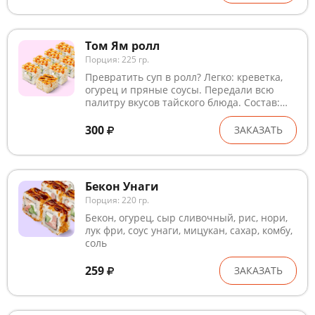
Том Ям ролл
Порция: 225 гр.
Превратить суп в ролл? Легко: креветка,
огурец и пряные соусы. Передали всю
палитру вкусов тайского блюда. Состав:
креветка, нори, рис, сыр сливочный,
огурец, кунжут белый, соус том ям, соус
300
ЗАКАЗАТЬ
унаги, мицукан, сахар, комбу, соль
Бекон Унаги
Порция: 220 гр.
Бекон, огурец, сыр сливочный, рис, нори,
лук фри, соус унаги, мицукан, сахар, комбу,
соль
259
ЗАКАЗАТЬ