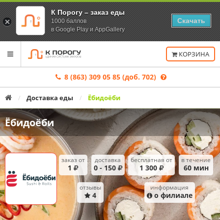
К Порогу – заказ еды
Скачать
1000 баллов
в Google Play и AppGallery
Переключить
КОРЗИНА
навигацию
8 (863) 309 05 85 (доб. 702)
Главная
Доставка еды
Ёбидоёби
Ёбидоёби
заказ от
доставка
бесплатная от
в течение
1
0 - 150
1 300
60
мин
Условия
отзывы
информация
доставки
4
о филиале