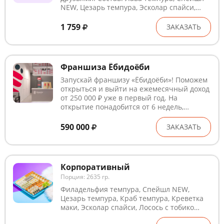
NEW, Цезарь темпура, Эсколар спайси,
Цезарь, Запечённый с крабом,
Запечённый с креветкой, Каппа Маки
1 759
ЗАКАЗАТЬ
*Блюда готовятся на предприятии, где
используются глютен, лактоза, кунжут,
рыба, ракообразные и продукты их
переработки. В рыбном и курином филе
Франшиза Ёбидоёби
могут быть кости. Внешний вид может
незначительно отличаться от
Запускай франшизу «Ёбидоёби»! Поможем
изображения.
открыться и выйти на ежемесячный доход
от 250 000 ₽ уже в первый год. На
открытие понадобится от 6 недель,
окупаемость от 11 месяцев. Читай
подробности на франшизаёбидоёби. рф
590 000
ЗАКАЗАТЬ
или добавляй франшизу в корзину
Корпоративный
Порция: 2635 гр.
Филадельфия темпура, Спейшл NEW,
Цезарь темпура, Краб темпура, Креветка
маки, Эсколар спайси, Лосось с тобико
оранж, Цезарь, Том ям, Филадельфия эби