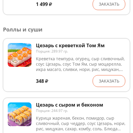
лактоза, кунжут, рыба, ракообразные и
1 499
ЗАКАЗАТЬ
продукты их переработки. В рыбном и
курином филе могут быть кости. Внешний
вид может незначительно отличаться от
изображения.
Роллы и суши
Цезарь с креветкой Том Ям
Порция: 289.97 гр.
Креветка темпура, огурец, сыр сливочный,
соус Цезарь, соус Том Ям, сыр моцарелла,
икра масаго, сливки, нори, рис, мицукан,
сахар, комбу, соль. Блюда готовятся на
предприятии, где используются глютен,
348
ЗАКАЗАТЬ
лактоза, кунжут, рыба, ракообразные и
продукты их переработки. В рыбном и
курином филе могут попадаться кости.
Внешний вид может незначительно
Цезарь с сыром и беконом
отличаться от изображения
Порция: 244.97 гр.
Курица жареная, бекон, помидор, сыр
сливочный, сыр чеддер, соус Цезарь, нори,
рис, мицукан, сахар, комбу, соль. Блюда