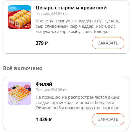
может незначительно отличаться от
Цезарь с сыром и креветкой
изображения
Порция: 244.97 гр.
Креветка темпура, помидор, соус Цезарь,
сыр сливочный, сыр чеддер, нори, рис,
мицукан, сахар, комбу, соль. Блюда
готовятся на предприятии, где
используются глютен, лактоза, кунжут,
379
ЗАКАЗАТЬ
рыба, ракообразные и продукты их
переработки. В рыбном и курином филе
могут попадаться кости. Внешний вид
может незначительно отличаться от
Всё включено
изображения
Филяй
Порция: 934.96 гр.
На позицию не распространяются акции,
скидки, промокоды и оплата бонусами.
Обилие рыбы и морепродуктов вызывает
непреодолимое желание. В набор
включены васаби, имбирь, соевый соус и
1 439
ЗАКАЗАТЬ
палочки. Состав: Калифорния с огурцом,
Лосось чили-майо с кунжутом,