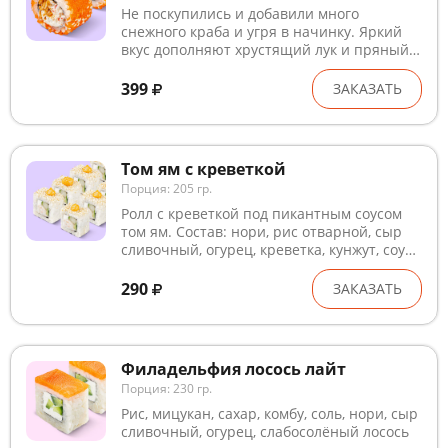
Не поскупились и добавили много
снежного краба и угря в начинку. Яркий
вкус дополняют хрустящий лук и пряный
соус том ям. Состав: краб с майонезом,
угорь, кунжут, лук кранч, нори, рис, соус
399
ЗАКАЗАТЬ
том ям, сыр сливочный, тобико, мицукан,
сахар, комбу, соль
Том ям с креветкой
Порция: 205 гр.
Ролл с креветкой под пикантным соусом
том ям. Состав: нори, рис отварной, сыр
сливочный, огурец, креветка, кунжут, соус
том ям, мицукан, сахар, комбу, соль
290
ЗАКАЗАТЬ
Филадельфия лосось лайт
Порция: 230 гр.
Рис, мицукан, сахар, комбу, соль, нори, сыр
сливочный, огурец, слабосолёный лосось