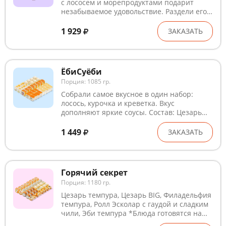
с лососем и морепродуктами подарит
незабываемое удовольствие. Раздели его
со второй половинкой. Состав: Чикен
темпура, Спейшл NEW, Горячий лосось,
1 929
ЗАКАЗАТЬ
Запеченный с курицей, Филадельфия
темпура, Лосось с тобикой оранж, Лава
краб спайси *Блюда готовятся на
предприятии, где используются глютен,
ЁбиСуёби
лактоза, кунжут, рыба, ракообразные и
Порция: 1085 гр.
продукты их переработки. В рыбном и
курином филе могут быть кости. Внешний
Собрали самое вкусное в один набор:
вид может незначительно отличаться от
лосось, курочка и креветка. Вкус
изображения.
дополняют яркие соусы. Состав: Цезарь
темпура, Филадельфия лайт, Спейшл NEW,
Креветка 1000 островов, Том ям с
1 449
ЗАКАЗАТЬ
креветкой *Блюда готовятся на
предприятии, где используются глютен,
лактоза, кунжут, рыба, ракообразные и
продукты их переработки. В рыбном и
Горячий секрет
курином филе могут быть кости. Внешний
Порция: 1180 гр.
вид может незначительно отличаться от
изображения.
Цезарь темпура, Цезарь BIG, Филадельфия
темпура, Ролл Эсколар с гаудой и сладким
чили, Эби темпура *Блюда готовятся на
предприятии, где используются глютен,