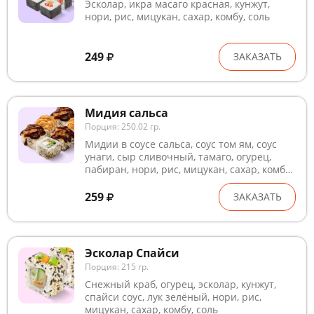
Эсколар, икра масаго красная, кунжут,
нори, рис, мицукан, сахар, комбу, соль
249
ЗАКАЗАТЬ
Мидия сальса
Порция: 250.02 гр.
Мидии в соусе сальса, соус том ям, соус
унаги, сыр сливочный, тамаго, огурец,
пабиран, нори, рис, мицукан, сахар, комбу,
соль. Блюда готовятся на предприятии,
где используются глютен, лактоза, кунжут,
259
ЗАКАЗАТЬ
рыба, ракообразные и продукты их
переработки. В рыбном и курином филе
могут попадаться кости. Внешний вид
может незначительно отличаться от
Эсколар Спайси
изображения
Порция: 215 гр.
Снежный краб, огурец, эсколар, кунжут,
спайси соус, лук зелёный, нори, рис,
мицукан, сахар, комбу, соль