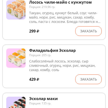
Лосось чили-майо с кунжутом
Порция: 219.96 гр.
Такуан, огурец, кунжут белый, соус чили-
майо, нори, рис, мицукан, сахар, комбу,
соль, паста с лососем. Блюда готовятся на
предприятии, где используются глютен,
лактоза, кунжут, рыба, ракообразные и
299
ЗАКАЗАТЬ
продукты их переработки. В рыбном и
курином филе могут попадаться кости.
Внешний вид может незначительно
отличаться от изображения
Филадельфия Эсколар
Порция: 205 гр.
Слабосолёный лосось, эсколар, сыр
сливочный, огурец, нори, рис, мицукан,
сахар, комбу, соль
429
ЗАКАЗАТЬ
Эсколар маки
Порция: 135 гр.