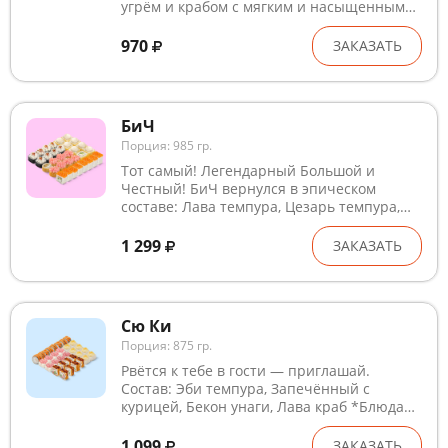
угрём и крабом с мягким и насыщенным
вкусом. Состав: Аяши с крабом, Аяши с
копчёным лососем, Аяши с угрём. Блюда
970
ЗАКАЗАТЬ
готовятся на предприятии, где
используются глютен, лактоза, кунжут,
рыба, ракообразные и продукты их
переработки. В рыбном и курином филе
БиЧ
могут попадаться кости. Внешний вид
Порция: 985 гр.
может незначительно отличаться от
изображения
Тот самый! Легендарный Большой и
Честный! БиЧ вернулся в эпическом
составе: Лава темпура, Цезарь темпура,
Филадельфия лайт, Краб терияки *Блюда
готовятся на предприятии, где
1 299
ЗАКАЗАТЬ
используются глютен, лактоза, кунжут,
рыба, ракообразные и продукты их
переработки. В рыбном и курином филе
могут быть кости. Внешний вид может
Сю Ки
незначительно отличаться от
Порция: 875 гр.
изображения.
Рвётся к тебе в гости — приглашай.
Состав: Эби темпура, Запечённый с
курицей, Бекон унаги, Лава краб *Блюда
готовятся на предприятии, где
используются глютен, лактоза, кунжут,
1 099
ЗАКАЗАТЬ