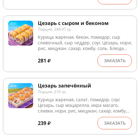
лактоза, кунжут, рыба, ракообразные и
продукты их переработки. В рыбном и
курином филе могут попадаться кости.
Внешний вид может незначительно
Цезарь с сыром и беконом
отличаться от изображения
Порция: 244.97 гр.
Курица жареная, бекон, помидор, сыр
сливочный, сыр чеддер, соус Цезарь, нори,
рис, мицукан, сахар, комбу, соль. Блюда
готовятся на предприятии, где
используются глютен, лактоза, кунжут,
281
ЗАКАЗАТЬ
рыба, ракообразные и продукты их
переработки. В рыбном и курином филе
могут попадаться кости. Внешний вид
может незначительно отличаться от
Цезарь запечённый
изображения
Порция: 210 гр.
Курица жареная, салат, помидор, соус
Цезарь, сыр моцарелла, икра масаго,
сливки, нори, рис, мицукан, сахар, комбу,
соль. Блюда готовятся на предприятии,
где используются глютен, лактоза, кунжут,
239
ЗАКАЗАТЬ
рыба, ракообразные и продукты их
переработки. В рыбном и курином филе
могут попадаться кости. Внешний вид