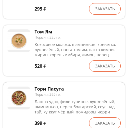
295
ЗАКАЗАТЬ
Том Ям
Порция: 335 гр.
Кокосовое молоко, шампиньон, креветка,
лук зелёный, паста том ям, паста кимчи,
мирин, корень имбиря, лимон, перец
чили, соль, рис, мицукан, сахар, комбу
520
ЗАКАЗАТЬ
Тори Пасута
Порция: 295 гр.
Лапша удон, филе куриное, лук зелёный,
шампиньон, перец болгарский, соус пад
тай, кунжут чёрный, помидоры черри
399
ЗАКАЗАТЬ