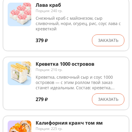
Лава краб
Порция: 240 гр.
Снежный краб с майонезом, сыр
сливочный, нори, огурец, рис, соус лава с
креветкой
379
ЗАКАЗАТЬ
Креветка 1000 островов
Порция: 210 гр.
Креветка, сливочный сыр и соус 1000
островов — с этим роллом твой заказ
станет идеальным. Состав: креветка,
кунжут белый, нори, огурец, рис, соус 1000
островов, сыр сливочный, мицукан, сахар,
279
ЗАКАЗАТЬ
комбу, соль
Калифорния кранч том ям
Порция: 225 гр.