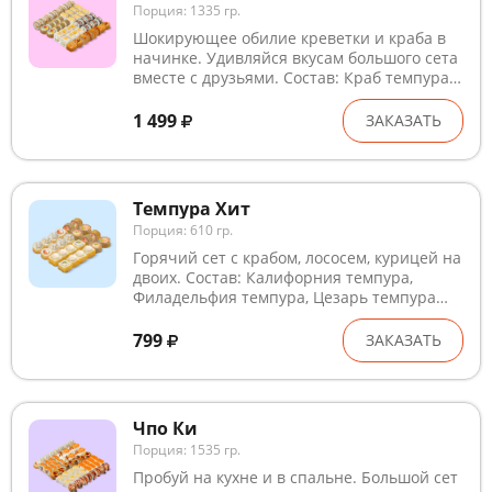
Порция: 1335 гр.
Шокирующее обилие креветки и краба в
начинке. Удивляйся вкусам большого сета
вместе с друзьями. Состав: Краб темпура,
Яссай спайс, Тори темпура, Том ям с
креветкой, Креветка 1000 островов,
1 499
ЗАКАЗАТЬ
Терияки маки *Блюда готовятся на
предприятии, где используются глютен,
лактоза, кунжут, рыба, ракообразные и
продукты их переработки. В рыбном и
Темпура Хит
курином филе могут быть кости. Внешний
Порция: 610 гр.
вид может незначительно отличаться от
изображения.
Горячий сет с крабом, лососем, курицей на
двоих. Состав: Калифорния темпура,
Филадельфия темпура, Цезарь темпура
*Блюда готовятся на предприятии, где
используются глютен, лактоза, кунжут,
799
ЗАКАЗАТЬ
рыба, ракообразные и продукты их
переработки. В рыбном и курином филе
могут быть кости. Внешний вид может
незначительно отличаться от
Чпо Ки
изображения.
Порция: 1535 гр.
Пробуй на кухне и в спальне. Большой сет