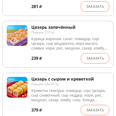
готовятся на предприятии, где
используются глютен, лактоза, кунжут,
281
ЗАКАЗАТЬ
рыба, ракообразные и продукты их
переработки. В рыбном и курином филе
могут попадаться кости. Внешний вид
может незначительно отличаться от
Цезарь запечённый
изображения
Порция: 210 гр.
Курица жареная, салат, помидор, соус
Цезарь, сыр моцарелла, икра масаго,
сливки, нори, рис, мицукан, сахар, комбу,
соль. Блюда готовятся на предприятии,
где используются глютен, лактоза, кунжут,
239
ЗАКАЗАТЬ
рыба, ракообразные и продукты их
переработки. В рыбном и курином филе
могут попадаться кости. Внешний вид
может незначительно отличаться от
Цезарь с сыром и креветкой
изображения
Порция: 244.97 гр.
Креветка темпура, помидор, соус Цезарь,
сыр сливочный, сыр чеддер, нори, рис,
мицукан, сахар, комбу, соль. Блюда
готовятся на предприятии, где
используются глютен, лактоза, кунжут,
379
ЗАКАЗАТЬ
рыба, ракообразные и продукты их