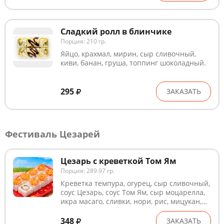
Сладкий ролл в блинчике
Порция: 210 гр.
Яйцо, крахмал, мирин, сыр сливочный,
киви, банан, груша, топпинг шоколадный.
295
ЗАКАЗАТЬ
Фестиваль Цезарей
Цезарь с креветкой Том Ям
Порция: 289.97 гр.
Креветка темпура, огурец, сыр сливочный,
соус Цезарь, соус Том Ям, сыр моцарелла,
икра масаго, сливки, нори, рис, мицукан,
сахар, комбу, соль. Блюда готовятся на
предприятии, где используются глютен,
348
ЗАКАЗАТЬ