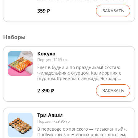
салат, огурец, соус том ям, соус унаги, мука,
кляр, сухари панко, пабиран, рис, нори.
359
ЗАКАЗАТЬ
Блюда готовятся на предприятии, где
используются глютен, лактоза, кунжут,
рыба, ракообразные и продукты их
переработки. В рыбном и курином филе
Наборы
могут встречаться кости. Внешний вид
может незначительно отличаться от
изображения
Кокухо
Порция: 1265 гр.
Едет в будни и по праздникам! Состав:
Филадельфия с огурцом, Калифорния с
огурцом, Креветка с авокадо, Эсколар
сладкий чили, Мидия сальса запечённая.
Блюда готовятся на предприятии, где
2 390
ЗАКАЗАТЬ
используются глютен, лактоза, кунжут,
рыба, ракообразные и продукты их
переработки. В рыбном и курином филе
могут попадаться кости. Внешний вид
Три Аяши
может незначительно отличаться от
Порция: 729.95 гр.
изображения
В переводе с японского — «изысканный».
Пробуй три запечённых ролла с лососем,