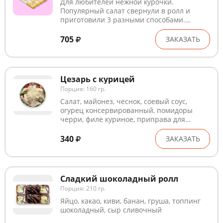
Для любителей нежной курочки.
Популярный салат свернули в ролл и
приготовили 3 разными способами.
Пробуй! Состав: Цезарь, Цезарь темпура,
Цезарь BIG *Блюда готовятся на
705
ЗАКАЗАТЬ
предприятии, где используются глютен,
лактоза, кунжут, рыба, ракообразные и
продукты их переработки. В рыбном и
курином филе могут быть кости. Внешний
Цезарь с курицей
вид может незначительно отличаться от
Порция: 160 гр.
изображения.
Салат, майонез, чеснок, соевый соус,
огурец консервированный, помидоры
черри, филе куриное, приправа для
курицы, яйцо, сыр пармезан, гренки
340
ЗАКАЗАТЬ
Сладкий шоколадный ролл
Порция: 210 гр.
Яйцо, какао, киви, банан, груша, топпинг
шоколадный, сыр сливочный