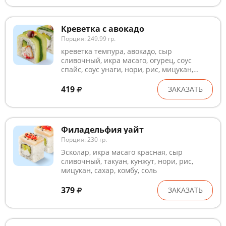
переработки. В рыбном и курином филе
могут попадаться кости. Внешний вид
может незначительно отличаться от
Креветка с авокадо
изображения
Порция: 249.99 гр.
креветка темпура, авокадо, сыр
сливочный, икра масаго, огурец, соус
спайс, соус унаги, нори, рис, мицукан,
сахар, комбу, соль. Блюда готовятся на
предприятии, где используются глютен,
419
ЗАКАЗАТЬ
лактоза, кунжут, рыба, ракообразные и
продукты их переработки. В рыбном и
курином филе могут попадаться кости.
Внешний вид может незначительно
Филадельфия уайт
отличаться от изображения
Порция: 230 гр.
Эсколар, икра масаго красная, сыр
сливочный, такуан, кунжут, нори, рис,
мицукан, сахар, комбу, соль
379
ЗАКАЗАТЬ