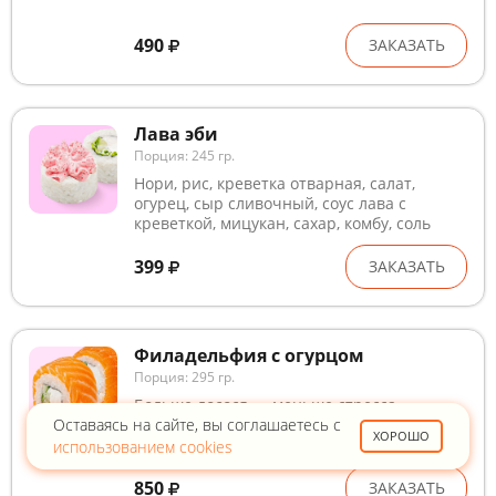
490
ЗАКАЗАТЬ
Лава эби
Порция: 245 гр.
Нори, рис, креветка отварная, салат,
огурец, сыр сливочный, соус лава с
креветкой, мицукан, сахар, комбу, соль
399
ЗАКАЗАТЬ
Филадельфия с огурцом
Порция: 295 гр.
Больше лосося — меньше стресса.
Оставаясь на сайте, вы соглашаетесь с
Проверяй. Состав: слабосолёный лосось,
ХОРОШО
сыр сливочный, огурец, рис, мицукан,
использованием cookies
сахар, комбу, соль, нори
850
ЗАКАЗАТЬ