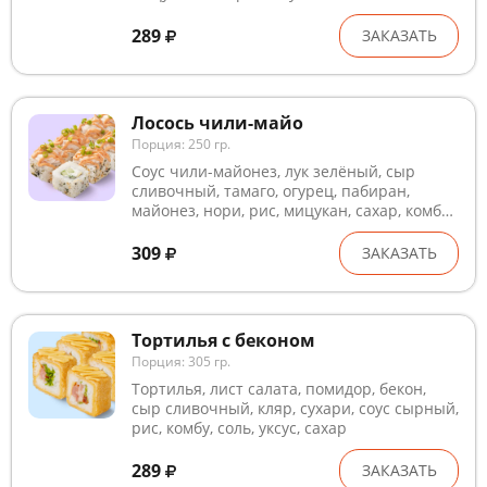
289
ЗАКАЗАТЬ
Лосось чили-майо
Порция: 250 гр.
Соус чили-майонез, лук зелёный, сыр
сливочный, тамаго, огурец, пабиран,
майонез, нори, рис, мицукан, сахар, комбу,
соль, паста с лососем. Блюда готовятся на
предприятии, где используются глютен,
309
ЗАКАЗАТЬ
лактоза, кунжут, рыба, ракообразные и
продукты их переработки. В рыбном и
курином филе могут попадаться кости.
Внешний вид может незначительно
Тортилья с беконом
отличаться от изображения
Порция: 305 гр.
Тортилья, лист салата, помидор, бекон,
сыр сливочный, кляр, сухари, соус сырный,
рис, комбу, соль, уксус, сахар
289
ЗАКАЗАТЬ