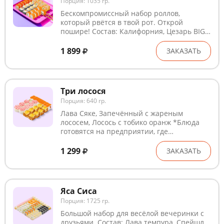
Порция: 1035 гр.
Бескомпромиссный набор роллов,
который рвётся в твой рот. Открой
пошире! Состав: Калифорния, Цезарь BIG,
Запечённый с лососем, Филадельфия с
огурцом. *Блюда готовятся на
1 899
ЗАКАЗАТЬ
предприятии, где используются глютен,
лактоза, кунжут, рыба, ракообразные и
продукты их переработки. В рыбном и
курином филе могут быть кости. Внешний
Три лосося
вид может незначительно отличаться от
Порция: 640 гр.
изображения. На изображении показан
вариант сервировки: коробка-поднос в
Лава Сяке, Запечённый с жареным
заказ не входит
лососем, Лосось с тобико оранж *Блюда
готовятся на предприятии, где
используются глютен, лактоза, кунжут,
рыба, ракообразные и продукты их
1 299
ЗАКАЗАТЬ
переработки. В рыбном и курином филе
могут быть кости. Внешний вид может
незначительно отличаться от
изображения.
Яса Сиса
Порция: 1725 гр.
Большой набор для весёлой вечеринки с
друзьями. Состав: Лава темпура, Спейшл