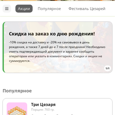
Разделы
Разделы меню
меню
Акции
Популярное
Фестиваль Цезарей
Меню
Ёбидоёби
Акции
Скидка на заказ ко дню рождения!
-10% скидка на доставку и -20% на самовывоз в день
рождения, а также 7 дней до и 7 после праздника! Необходимо
иметь подтверждающий документ и заранее сообщить
операторам или указать в комментариях. Скидки и акции не
суммируются.
1/1
Популярное
Три Цезаря
Порция: 760 гр.