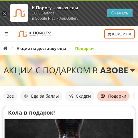
К Порогу – заказ еды
Скачать
1000 баллов
в Google Play и AppGallery
Переключить
КОРЗИНА
навигацию
Главная
Акции на доставку еды
Подарки
АКЦИИ С ПОДАРКОМ В
АЗОВЕ
Типы
акций
🥘
💰
🎁
Все
Еда за баллы
Скидки
Подарки
Список
акций
Кола в подарок!