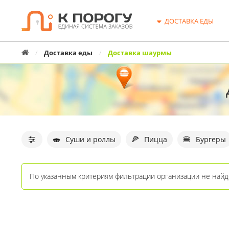
ДОСТАВКА ЕДЫ
Главная
Доставка еды
Доставка шаурмы
Фильтр
организаций
🍣
🍕
🍔
Суши и роллы
Пицца
Бургеры
По указанным критериям фильтрации организации не найд
Список
организаций