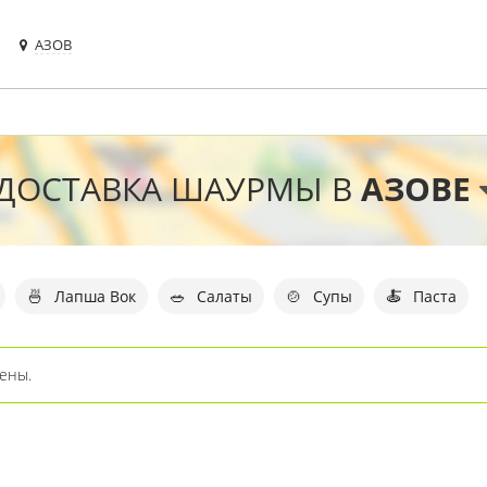
АЗОВ
ДОСТАВКА ШАУРМЫ В
АЗОВЕ
🍜
🥗
🍲
🍝
Лапша Вок
Салаты
Супы
Паста
ены.