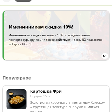
Меню
Тай
Акции
Wok
Именинникам скидка 10%!
Именинникам скидка на заказ - 10% по предъявлении
паспорта курьеру! Акция также действует 1 день ДО праздника
и 1 день ПОСЛЕ.
1/1
Популярное
Картошка Фри
Порция: 150 гр.
Золотистая корочка с аппетитным блеском
– хрустящая текстура снаружи и мягкая
внутри.