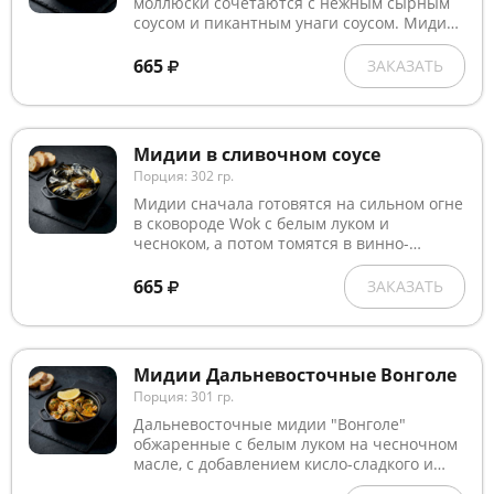
моллюски сочетаются с нежным сырным
соусом и пикантным унаги соусом. Мидии
сверху посыпаны белым и чёрным
кунжутом, что добавляет хрустящую
665
ЗАКАЗАТЬ
текстуру и приятный ореховый аромат.
Подаются с долькой лимона для свежести
и лёгкой кислинки.
Мидии в сливочном соусе
Порция: 302 гр.
Мидии сначала готовятся на сильном огне
в сковороде Wok с белым луком и
чесноком, а потом томятся в винно-
сливочном соусе с сыром "Пармезан".
Украшаются свежей зеленью и лимоном.
665
ЗАКАЗАТЬ
Мидии Дальневосточные Вонголе
Порция: 301 гр.
Дальневосточные мидии "Вонголе"
обжаренные с белым луком на чесночном
масле, с добавлением кисло-сладкого и
соевого соуса, белого сухого вина, сливок и