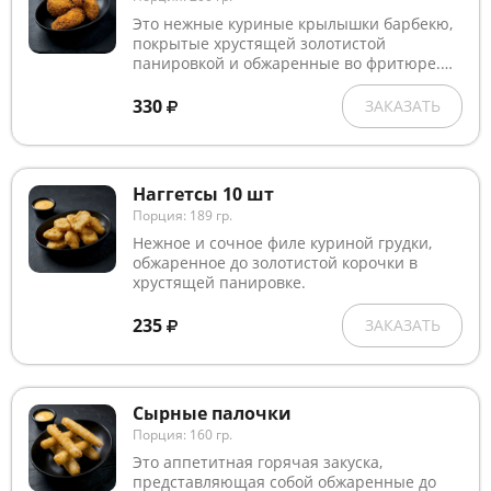
Это нежные куриные крылышки барбекю,
покрытые хрустящей золотистой
панировкой и обжаренные во фритюре.
Благодаря фирменному рецепту
маринования и технологии приготовления
330
ЗАКАЗАТЬ
мясо внутри остаётся сочным и мягким, а
снаружи образуется аппетитная
хрустящая корочка.
Наггетсы 10 шт
Порция: 189 гр.
Нежное и сочное филе куриной грудки,
обжаренное до золотистой корочки в
хрустящей панировке.
235
ЗАКАЗАТЬ
Сырные палочки
Порция: 160 гр.
Это аппетитная горячая закуска,
представляющая собой обжаренные до