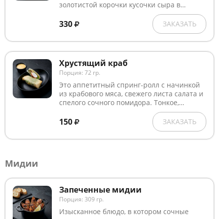
золотистой корочки кусочки сыра в
хрустящей панировке. За счёт обжарки
сыр внутри становится тягучим и
330
ЗАКАЗАТЬ
насыщенным по вкусу, а снаружи
сохраняет хрустящую корочку.
Хрустящий краб
Порция: 72 гр.
Это аппетитный спринг-ролл с начинкой
из крабового мяса, свежего листа салата и
спелого сочного помидора. Тонкое,
обжаренное во фритюре до золотистой
корочки тесто создаёт приятную
150
ЗАКАЗАТЬ
хрустящую текстуру, а мягкий майонез
добавляет блюду нежности и сливочного
вкуса.
Мидии
Запеченные мидии
Порция: 309 гр.
Изысканное блюдо, в котором сочные