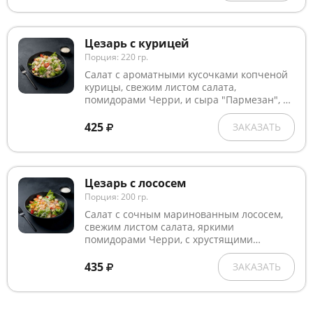
"Цезарь".
Цезарь с курицей
Порция: 220 гр.
Салат с ароматными кусочками копченой
курицы, свежим листом салата,
помидорами Черри, и сыра "Пармезан", с
сухариками собственного приготовления,
заправленный фирменным соусом
425
ЗАКАЗАТЬ
"Цезарь".
Цезарь с лососем
Порция: 200 гр.
Салат с сочным маринованным лососем,
свежим листом салата, яркими
помидорами Черри, с хрустящими
сухариками собственного приготовления,
посыпанный сыром "Пармезан"
435
ЗАКАЗАТЬ
заправленный знаменитым фирменным
соусом "Цезарь".