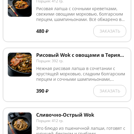
Порция: 412 гр.
Рисовая лапша с сочными креветками,
свежими овощами морковью, болгарским
перцем, шампиньонами. Всё обжарено в
пикантном соусе Пад Тай с добавлением
чесночного масла, украшена белым и
480
ЗАКАЗАТЬ
чёрным кунжутом .
Рисовый Wok с овощами в Терияки соусе
Порция: 392 гр.
Нежная рисовая лапша в сочетании с
хрустящей морковью, сладким болгарским
перцем и сочными шампиньонами,
обжаренными на ароматном чесночном
масле, с добавлением Терияки соуса .
390
ЗАКАЗАТЬ
Сливочно-Острый Wok
Порция: 412 гр.
Это блюдо из пшеничной лапши, готовят с
курицей, беконом и грибами.