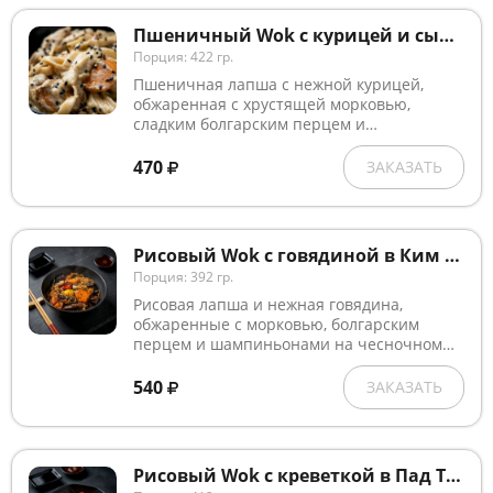
Пшеничный Wok с курицей и сыром в сливочном соусе
Порция: 422 гр.
Пшеничная лапша с нежной курицей,
обжаренная с хрустящей морковью,
сладким болгарским перцем и
шампиньонами в сливочном соусе, с
добавлением чесночного масла, сыра
470
ЗАКАЗАТЬ
Пармезан.
Рисовый Wok с говядиной в Ким Чи соусе
Порция: 392 гр.
Рисовая лапша и нежная говядина,
обжаренные с морковью, болгарским
перцем и шампиньонами на чесночном
масле, в соусе Ким Чи.
540
ЗАКАЗАТЬ
Рисовый Wok с креветкой в Пад Тай соусе