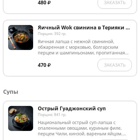
480
ЗАКАЗАТЬ
Яичный Wok свинина в Терияки соусе
Порция: 392 гр.
Яичная лапша с нежной свининой,
обжаренная с морковью, болгарским
перцем и шампиньонами, пропитанная
ароматным соусом Терияки, и посыпанная
смесью белого и черного кунжута.
470
ЗАКАЗАТЬ
Супы
Острый Гуаджонский суп
Порция: 841 гр.
Национальный острый суп-лапша с
опаленными овощами, куриным филе,
перцем Чили, кинзой, вареным яйцом.
Украшается зернами черного и белого