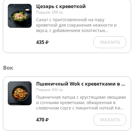
Цезарь с креветкой
Порция: 200 гр.
Салат с приготовленной на пару
креветкой для сохранения нежности и
вкуса, с добавлением золотистых
сухариков собственного приготовления,
томатов Черри, сыра "Пармезан",
435
ЗАКАЗАТЬ
заправленный фирменным соусом
"Цезарь".
Вок
Пшеничный Wok с креветками в сливочно-остром соусе
Порция: 432 гр.
Пшеничная лапша с хрустящими овощами
и сочными креветками, обжаренная в
сливочном соусе с пикантной ноткой Ким
Чи, приправленная чесночным маслом и
посыпанная кунжутом.
470
ЗАКАЗАТЬ