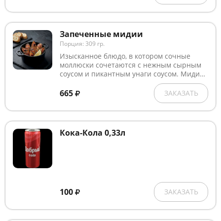
Запеченные мидии
Порция: 309 гр.
Изысканное блюдо, в котором сочные
моллюски сочетаются с нежным сырным
соусом и пикантным унаги соусом. Мидии
сверху посыпаны белым и чёрным
кунжутом, что добавляет хрустящую
665
ЗАКАЗАТЬ
текстуру и приятный ореховый аромат.
Подаются с долькой лимона для свежести
и лёгкой кислинки.
Кока-Кола 0,33л
100
ЗАКАЗАТЬ