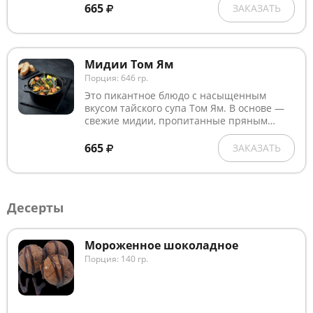
сыра "Пармезан". Украшается долькой
665
ЗАКАЗАТЬ
лимона и свежей зеленью.
Мидии Том Ям
Порция: 646 гр.
Это пикантное блюдо с насыщенным
вкусом тайского супа Том Ям. В основе —
свежие мидии, пропитанные пряным
бульоном с кокосовым молоком,
томлённые с кинзой, лимоном и
665
ЗАКАЗАТЬ
помидорами черри.
Десерты
Мороженное шоколадное
Порция: 140 гр.