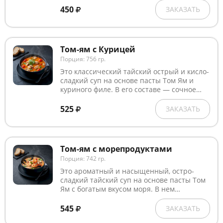
кунжута и долькой лайма.
450
ЗАКАЗАТЬ
Том-ям с Курицей
Порция: 756 гр.
Это классический тайский острый и кисло-
сладкий суп на основе пасты Том Ям и
куриного филе. В его составе — сочное
куриное филе, помидоры, свежие
шампиньоны, листья кафир-лайма и
525
ЗАКАЗАТЬ
кинза, которые придают свежесть и яркий
аромат. Сливки и кокосовое молоко
делают бульон насыщенным и слегка
кремовым, а соевый соус добавляет
Том-ям с морепродуктами
глубину вкуса. Лимон и специи придают
Порция: 742 гр.
блюду характерную кислинку и
пикантность.
Это ароматный и насыщенный, остро-
сладкий тайский суп на основе пасты Том
Ям с богатым вкусом моря. В нем
сочетаются нежный кальмар, сочные
мидии и креветки с грибами и
545
ЗАКАЗАТЬ
помидорами черри. Специи: лимонграсс,