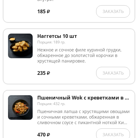
185
ЗАКАЗАТЬ
Наггетсы 10 шт
Порция: 189 гр.
Нежное и сочное филе куриной грудки,
обжаренное до золотистой корочки в
хрустящей панировке.
235
ЗАКАЗАТЬ
Пшеничный Wok с креветками в сливочно-остром соусе
Порция: 432 гр.
Пшеничная лапша с хрустящими овощами
и сочными креветками, обжаренная в
сливочном соусе с пикантной ноткой Ким
Чи, приправленная чесночным маслом и
посыпанная кунжутом.
470
ЗАКАЗАТЬ