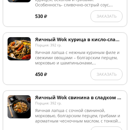
Особенность- сливочно-острый соус,
который придает блюду баланс между
нежно сливочной текстурой и
530
ЗАКАЗАТЬ
пикантностью. Чеснок и кунжут добавляют
аромат и ненавязчивую остроту. Лапша
получается сочной, сытной и ароматной.
Яичный Wok курица в кисло-сладком соусе
Порция: 392 гр.
Яичная лапша с нежным куриным филе и
свежими овощами – болгарским перцем,
морковью и шампиньонами,
обжаренными в чесночном масле, в
аппетитном кисло-сладком соусе.
450
ЗАКАЗАТЬ
Яичный Wok свинина в сладком Чили соусе
Порция: 392 гр.
Яичная лапша с сочной свининой,
морковью, болгарским перцем, грибами и
ароматным чесночным маслом, с тонкой
сладко-острой ноткой соуса Чили.