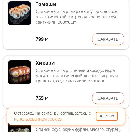
Тамаши
Сливочный сыр, жареный угорь, лосось
атлантический, тигровая креветка, соус
свит-чили 300г/8шт
799
ЗАКАЗАТЬ
Хикари
Сливочный сыр, спелый авокадо, икра
масаго, атлантический лосось, тигровая
креветка, соус свит-чили 330г/8шт
755
ЗАКАЗАТЬ
Оставаясь на сайте, вы соглашаетесь с
ХОРОШО
использованием cookies
Магуро спайси
Спайси соус, окунь фурай, масаго, огурец,