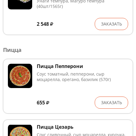
Унаги темпура, Магуро темпура
(40шт/1565г)
2 548
ЗАКАЗАТЬ
Пицца
Пицца Пепперони
Соус томатный, пепперони, сыр
моцарелла, орегано, базилик (570г)
655
ЗАКАЗАТЬ
Пицца Цезарь
Соус сливочный, сыр моцарелла, курочка,