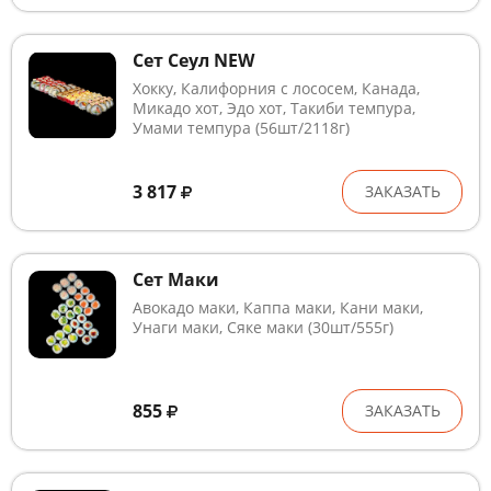
Сет Cеул NEW
Хокку, Калифорния с лососем, Канада,
Микадо хот, Эдо хот, Такиби темпура,
Умами темпура (56шт/2118г)
3 817
ЗАКАЗАТЬ
Сет Маки
Авокадо маки, Каппа маки, Кани маки,
Унаги маки, Сяке маки (30шт/555г)
855
ЗАКАЗАТЬ