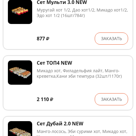
Сет Мульти 3.0 NEW
Муругай хот 1/2, Дао хот1/2, Микадо хот1/2,
Эдо хот 1/2 (16шт/784г)
877
ЗАКАЗАТЬ
Сет ТОП4 NEW
Микадо хот, Филадельфия лайт, Манго-
креветка,Кани эби темпура (32шт/1170г)
2 110
ЗАКАЗАТЬ
Сет Дубай 2.0 NEW
Манго-лосось, Эби сурими хот, Микадо хот,