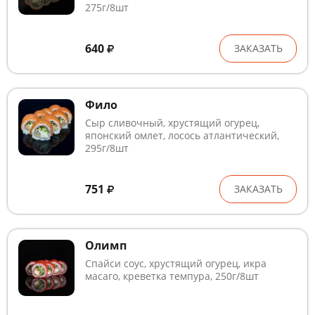
275г/8шт
640
ЗАКАЗАТЬ
Фило
Сыр сливочный, хрустящий огурец,
японский омлет, лосось атлантический,
295г/8шт
751
ЗАКАЗАТЬ
Олимп
Спайси соус, хрустящий огурец, икра
масаго, креветка темпура, 250г/8шт