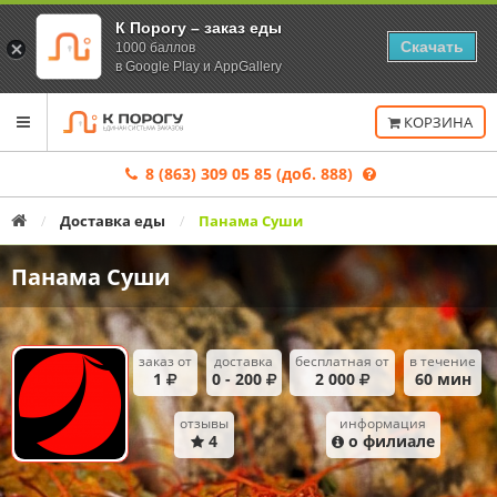
К Порогу – заказ еды
Скачать
1000 баллов
в Google Play и AppGallery
Переключить
КОРЗИНА
навигацию
8 (863) 309 05 85 (доб. 888)
Главная
Доставка еды
Панама Суши
Панама Суши
заказ от
доставка
бесплатная от
в течение
1
0 - 200
2 000
60
мин
Условия
отзывы
информация
доставки
4
о филиале