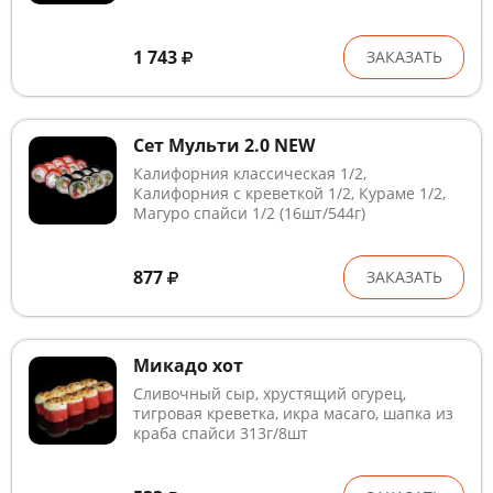
1 743
ЗАКАЗАТЬ
Сет Мульти 2.0 NEW
Калифорния классическая 1/2,
Калифорния с креветкой 1/2, Кураме 1/2,
Магуро спайси 1/2 (16шт/544г)
877
ЗАКАЗАТЬ
Микадо хот
Сливочный сыр, хрустящий огурец,
тигровая креветка, икра масаго, шапка из
краба спайси 313г/8шт