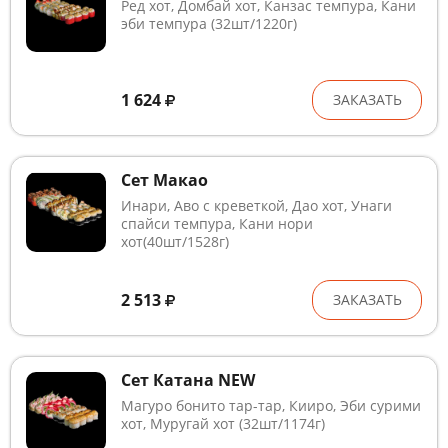
Ред хот, Домбай хот, Канзас темпура, Кани
эби темпура (32шт/1220г)
1 624
ЗАКАЗАТЬ
Сет Макао
Инари, Аво с креветкой, Дао хот, Унаги
спайси темпура, Кани нори
хот(40шт/1528г)
2 513
ЗАКАЗАТЬ
Сет Катана NEW
Магуро бонито тар-тар, Кииро, Эби сурими
хот, Муругай хот (32шт/1174г)