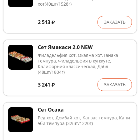
хот(40шт/1528г)
2 513
ЗАКАЗАТЬ
Сет Ямакаси 2.0 NEW
Филадельфия хот, Окаяма хот,Танака
темпура, Филадельфия в кунжуте,
Калифорния классическая, Дабл
(48шт/1804г)
3 241
ЗАКАЗАТЬ
Сет Осака
Ред хот, Домбай хот, Канзас темпура, Кани
эби темпура (32шт/1220г)