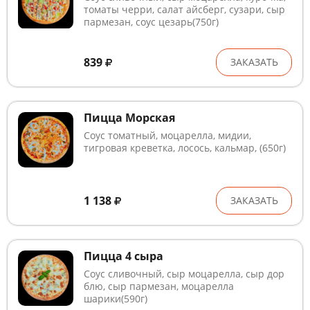
томаты черри, салат айсберг, сузари, сыр
пармезан, соус цезарь(750г)
839
ЗАКАЗАТЬ
Пицца Морская
Соус томатный, моцарелла, мидии,
тигровая креветка, лосось, кальмар, (650г)
1 138
ЗАКАЗАТЬ
Пицца 4 сыра
Соус сливочный, сыр моцарелла, сыр дор
блю, сыр пармезан, моцарелла
шарики(590г)