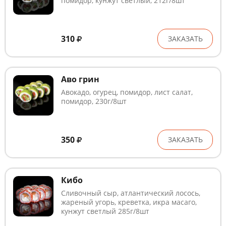
помидор, кунжут светлый, 212г/8шт
310
ЗАКАЗАТЬ
Аво грин
Авокадо, огурец, помидор, лист салат,
помидор, 230г/8шт
350
ЗАКАЗАТЬ
Кибо
Сливочный сыр, атлантический лосось,
жареный угорь, креветка, икра масаго,
кунжут светлый 285г/8шт