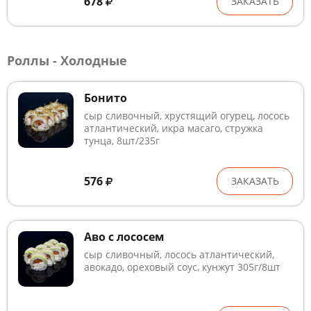
678
ЗАКАЗАТЬ
Роллы - Холодные
Бонито
сыр сливочный, хрустящий огурец, лосось
атлантический, икра масаго, стружка
тунца, 8шт/235г
576
ЗАКАЗАТЬ
Аво с лососем
сыр сливочный, лосось атлантический,
авокадо, ореховый соус, кунжут 305г/8шт