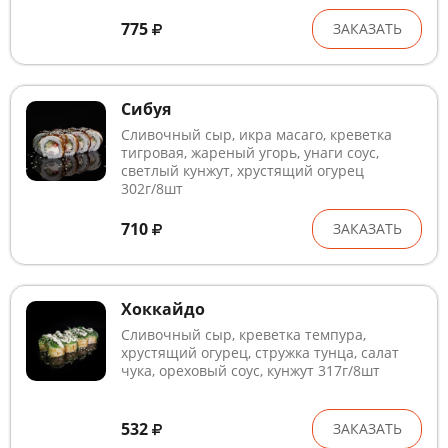
775
ЗАКАЗАТЬ
Сибуя
Сливочный сыр, икра масаго, креветка
тигровая, жареный угорь, унаги соус,
светлый кунжут, хрустящий огурец
302г/8шт
710
ЗАКАЗАТЬ
Хоккайдо
Сливочный сыр, креветка темпура,
хрустящий огурец, стружка тунца, салат
чука, ореховый соус, кунжут 317г/8шт
532
ЗАКАЗАТЬ