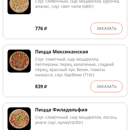
Соус сливочный, сыр моцарелла, курочка,
ананас, соус свит чили (680г)
776
ЗАКАЗАТЬ
Пицца Мексиканская
Соус томатный, сыр моцарелла,
пепперони, перец халапенью, сладкий
перец, красный лук, бекон, томаты
канкассе, соус барбекю (710г)
839
ЗАКАЗАТЬ
Пицца Филадельфия
Соус сливочный, сыр моцарелла, лосось,
унаги соус, кунжут(630г)