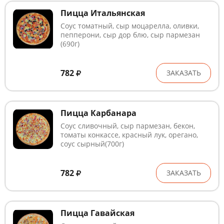
Пицца Итальянская
Соус томатный, сыр моцарелла, оливки,
пепперони, сыр дор блю, сыр пармезан
(690г)
782
ЗАКАЗАТЬ
Пицца Карбанара
Соус сливочный, сыр пармезан, бекон,
томаты конкассе, красный лук, орегано,
соус сырный(700г)
782
ЗАКАЗАТЬ
Пицца Гавайская