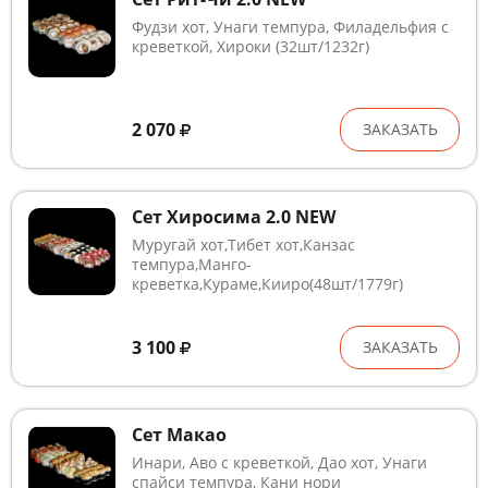
Фудзи хот, Унаги темпура, Филадельфия с
креветкой, Хироки (32шт/1232г)
2 070
ЗАКАЗАТЬ
Сет Хиросима 2.0 NEW
Муругай хот,Тибет хот,Канзас
темпура,Манго-
креветка,Кураме,Кииро(48шт/1779г)
3 100
ЗАКАЗАТЬ
Сет Макао
Инари, Аво с креветкой, Дао хот, Унаги
спайси темпура, Кани нори