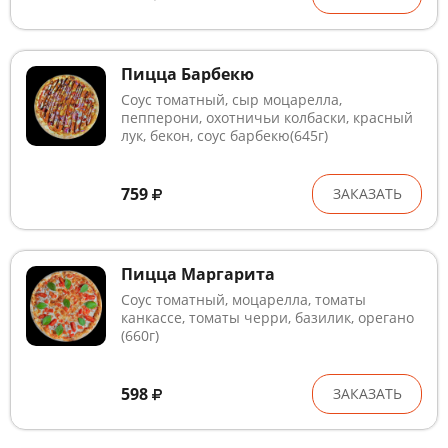
Пицца Барбекю
Соус томатный, сыр моцарелла,
пепперони, охотничьи колбаски, красный
лук, бекон, соус барбекю(645г)
759
ЗАКАЗАТЬ
Пицца Маргарита
Соус томатный, моцарелла, томаты
канкассе, томаты черри, базилик, орегано
(660г)
598
ЗАКАЗАТЬ