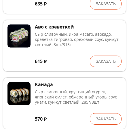
635
ЗАКАЗАТЬ
Аво с креветкой
Сыр сливочный, икра масаго, авокадо,
креветка тигровая, ореховый соус, кунжут
светлый, 8шт/315г
615
ЗАКАЗАТЬ
Канада
Сыр сливочный, хрустящий огурец,
японский омлет, обжаренный угорь, соус
унаги, кунжут светлый, 285г/8шт
570
ЗАКАЗАТЬ