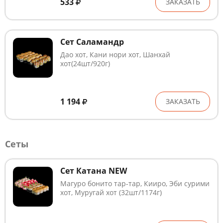
533
ЗАКАЗАТЬ
Сет Саламандр
Дао хот, Кани нори хот, Шанхай
хот(24шт/920г)
1 194
ЗАКАЗАТЬ
Сеты
Сет Катана NEW
Магуро бонито тар-тар, Кииро, Эби сурими
хот, Муругай хот (32шт/1174г)