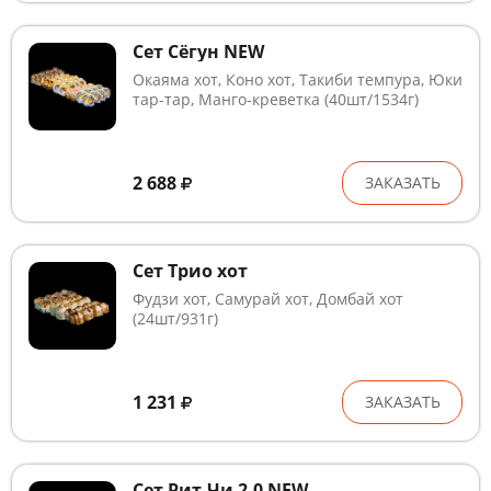
Сет Сёгун NEW
Окаяма хот, Коно хот, Такиби темпура, Юки
тар-тар, Манго-креветка (40шт/1534г)
2 688
ЗАКАЗАТЬ
Сет Трио хот
Фудзи хот, Самурай хот, Домбай хот
(24шт/931г)
1 231
ЗАКАЗАТЬ
Сет Рит-Чи 2.0 NEW