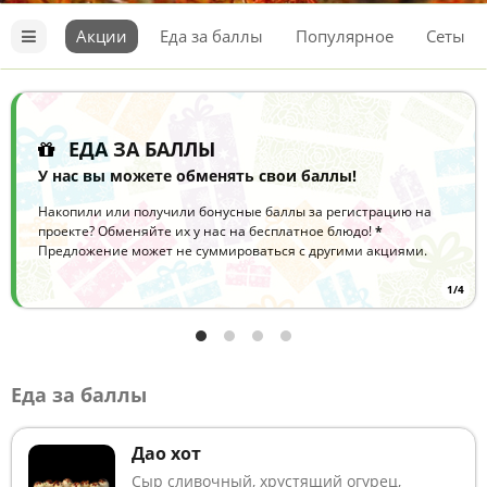
Разделы
Разделы меню
меню
Акции
Еда за баллы
Популярное
Сеты
Меню
Панама
Акции
Суши
ЕДА ЗА БАЛЛЫ
У нас вы можете обменять свои баллы!
Накопили или получили бонусные баллы за регистрацию на
проекте? Обменяйте их у нас на бесплатное блюдо!
*
Предложение может не суммироваться с другими акциями.
1/4
Еда за баллы
Дао хот
Сыр сливочный, хрустящий огурец,