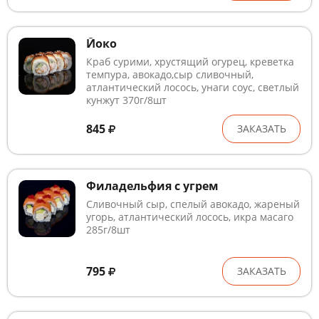
Йоко
Краб сурими, хрустящий огурец, креветка
темпура, авокадо,сыр сливочный,
атлантический лосось, унаги соус, светлый
кунжут 370г/8шт
845
ЗАКАЗАТЬ
Филадельфия с угрем
Сливочный сыр, спелый авокадо, жареный
угорь, атлантический лосось, икра масаго
285г/8шт
795
ЗАКАЗАТЬ