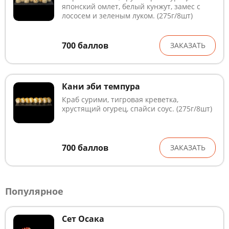
японский омлет, белый кунжут, замес с
лососем и зеленым луком. (275г/8шт)
700
баллов
ЗАКАЗАТЬ
Кани эби темпура
Краб сурими, тигровая креветка,
хрустящий огурец, спайси соус. (275г/8шт)
700
баллов
ЗАКАЗАТЬ
Популярное
Сет Осака