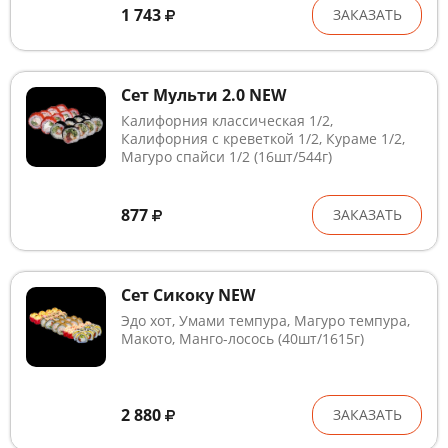
1 743
ЗАКАЗАТЬ
Сет Мульти 2.0 NEW
Калифорния классическая 1/2,
Калифорния с креветкой 1/2, Кураме 1/2,
Магуро спайси 1/2 (16шт/544г)
877
ЗАКАЗАТЬ
Сет Сикоку NEW
Эдо хот, Умами темпура, Магуро темпура,
Макото, Манго-лосось (40шт/1615г)
2 880
ЗАКАЗАТЬ