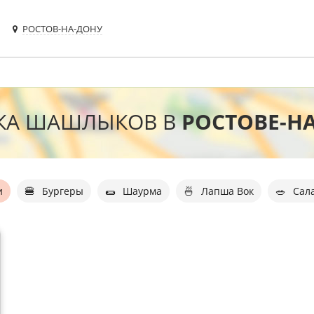
РОСТОВ-НА-ДОНУ
КА ШАШЛЫКОВ В
РОСТОВЕ-Н
🍔
🌯
🍜
🥗
и
Бургеры
Шаурма
Лапша Вок
Сал