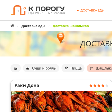
ДОСТАВКА ЕДЫ
Главная
Доставка еды
Доставка шашлыков
ДОСТАВ
Фильтр
организаций
🍣
🍕
🍖
Суши и роллы
Пицца
Шашлык
Раки Дона
Список
организаций