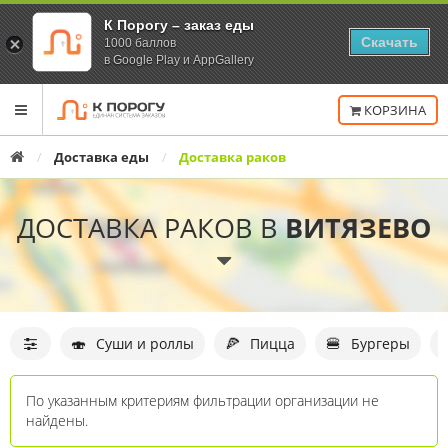
К Порогу – заказ еды
Скачать
1000 баллов
в Google Play и AppGallery
Переключить
КОРЗИНА
навигацию
Главная
Доставка еды
Доставка раков
ДОСТАВКА РАКОВ В
ВИТЯЗЕВО
Фильтр
организаций
🍣
🍕
🍔
Суши и роллы
Пицца
Бургеры
По указанным критериям фильтрации организации не
найдены.
Список