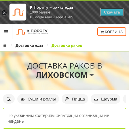
К Порогу – заказ еды
Скачать
1000 баллов
в Google Play и AppGallery
Переключить
КОРЗИНА
навигацию
Главная
Доставка еды
Доставка раков
ДОСТАВКА РАКОВ В
ЛИХОВСКОМ
Фильтр
организаций
🍣
🍕
🌯

Суши и роллы
Пицца
Шаурма
По указанным критериям фильтрации организации не
найдены.
Список