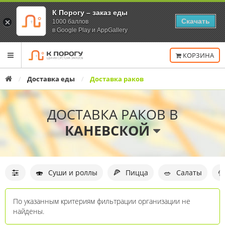
К Порогу – заказ еды
Скачать
1000 баллов
в Google Play и AppGallery
Переключить
КОРЗИНА
навигацию
Главная
Доставка еды
Доставка раков
ДОСТАВКА РАКОВ В
КАНЕВСКОЙ
Фильтр
организаций
🍣
🍕
🥗

Суши и роллы
Пицца
Салаты
По указанным критериям фильтрации организации не
найдены.
Список