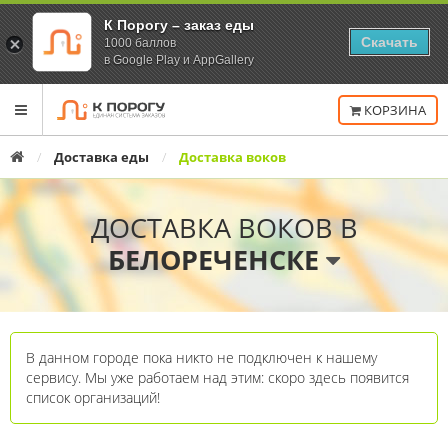
К Порогу – заказ еды
Скачать
1000 баллов
в Google Play и AppGallery
Переключить
КОРЗИНА
навигацию
Главная
Доставка еды
Доставка воков
ДОСТАВКА ВОКОВ В
БЕЛОРЕЧЕНСКЕ
В данном городе пока никто не подключен к нашему
сервису. Мы уже работаем над этим: скоро здесь появится
Список
список организаций!
организаций